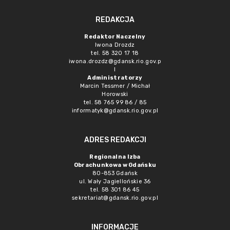
REDAKCJA
Redaktor Naczelny
Iwona Drozdz
tel. 58 320 17 18
iwona.drozdz@gdansk.rio.gov.p
l
Administratorzy
Marcin Tessmer / Michał
Horowski
tel. 58 765 99 86 / 85
informatyk@gdansk.rio.gov.pl
ADRES REDAKCJI
Regionalna Izba
Obrachunkowa w Gdańsku
80-853 Gdańsk
ul. Wały Jagiellońskie 36
tel. 58 301 86 45
sekretariat@gdansk.rio.gov.pl
INFORMACJE