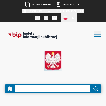
MAPA STRONY
INSTRUKCJA
KONTRAST DLA OSÓB SŁABOWIDZĄCYCH
PL
biuletyn
informacji publicznej