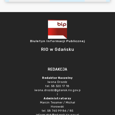
Biuletyn Informacji Publicznej
RIO w Gdańsku
REDAKCJA
Redaktor Naczelny
Iwona Drozdz
tel. 58 320 17 18
iwona.drozdz@gdansk.rio.gov.p
l
Administratorzy
Marcin Tessmer / Michał
Horowski
tel. 58 765 99 86 / 85
informatyk@gdansk.rio.gov.pl