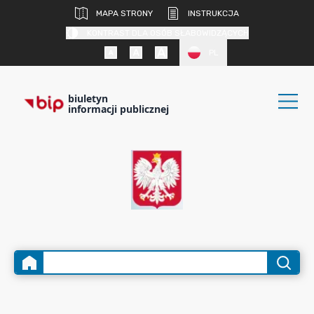
MAPA STRONY
INSTRUKCJA
KONTRAST DLA OSÓB SŁABOWIDZĄCYCH
PL
biuletyn
informacji publicznej